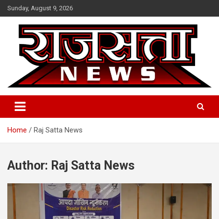
Skip
Sunday, August 9, 2026
to
content
Raj Satta News
Home
Raj Satta News
Author:
Raj Satta News