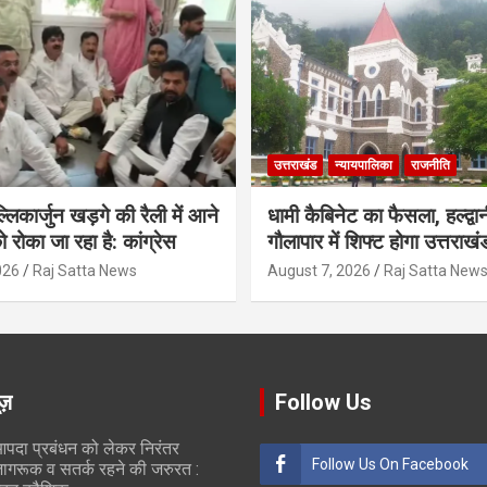
उत्तराखंड
न्यायपालिका
राजनीति
मल्लिकार्जुन खड़गे की रैली में आने
धामी कैबिनेट का फैसला, हल्द्वान
ो रोका जा रहा है: कांग्रेस
गौलापार में शिफ्ट होगा उत्तराखं
026
Raj Satta News
August 7, 2026
Raj Satta New
ूज़
Follow Us
पदा प्रबंधन को लेकर निरंतर
Follow Us On Facebook
ागरूक व सतर्क रहने की जरुरत :