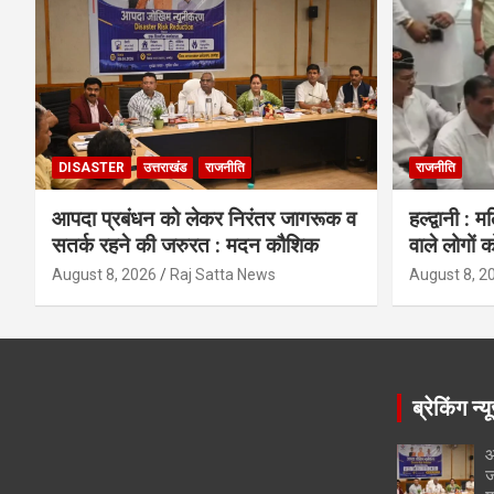
DISASTER
उत्तराखंड
राजनीति
राजनीति
आपदा प्रबंधन को लेकर निरंतर जागरूक व
हल्द्वानी : 
सतर्क रहने की जरुरत : मदन कौशिक
वाले लोगों क
August 8, 2026
Raj Satta News
August 8, 2
ब्रेकिंग न्य
आ
ज