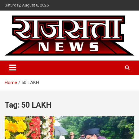
Skip
Saturday, August 8, 2026
to
content
Raj Satta News
Home
50 LAKH
Tag:
50 LAKH