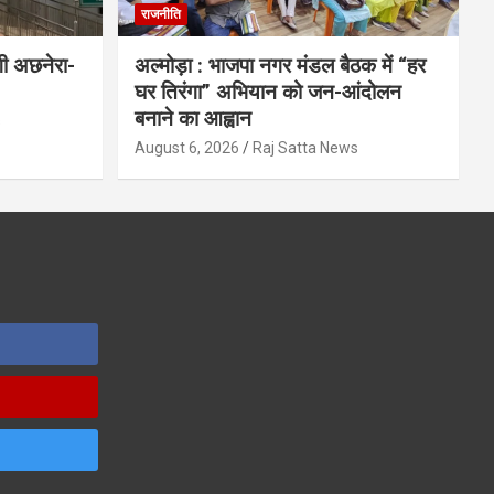
राजनीति
गी अछनेरा-
अल्मोड़ा : भाजपा नगर मंडल बैठक में “हर
घर तिरंगा” अभियान को जन-आंदोलन
बनाने का आह्वान
s
August 6, 2026
Raj Satta News