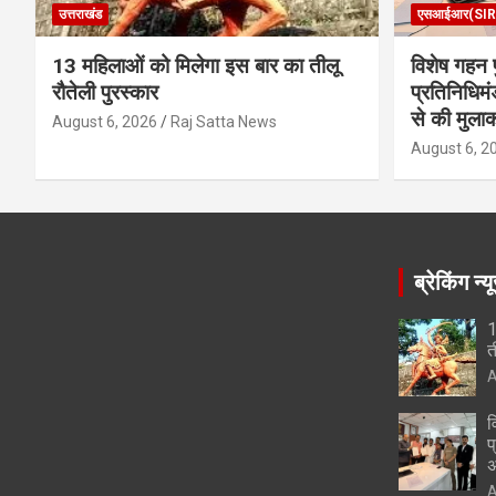
उत्तराखंड
एसआईआर(SIR
13 महिलाओं को मिलेगा इस बार का तीलू
विशेष गहन प
रौतेली पुरस्कार
प्रतिनिधिमं
से की मुला
August 6, 2026
Raj Satta News
August 6, 2
ब्रेकिंग न्य
1
त
A
व
प
अ
A