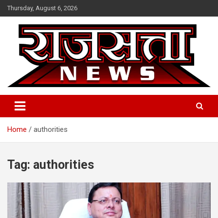
Skip
Thursday, August 6, 2026
to
content
Raj Satta News
Home
authorities
Tag:
authorities