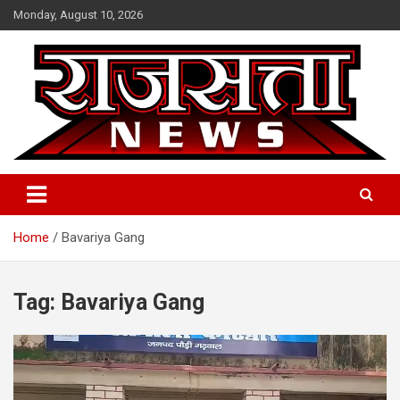
Skip
Monday, August 10, 2026
to
content
Raj Satta News
Home
Bavariya Gang
Tag:
Bavariya Gang