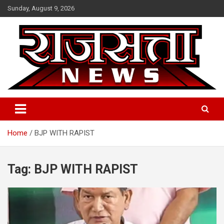
Skip
Sunday, August 9, 2026
to
content
Raj Satta News
Home
BJP WITH RAPIST
Tag:
BJP WITH RAPIST