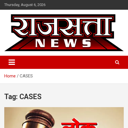
Skip
Thursday, August 6, 2026
to
content
Raj Satta News
Home
CASES
Tag:
CASES