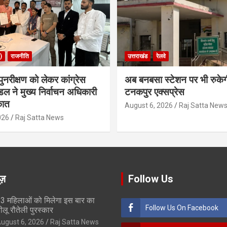
)
राजनीति
उत्तराखंड
रेलवे
ुनरीक्षण को लेकर कांग्रेस
अब बनबसा स्टेशन पर भी रुके
डल ने मुख्य निर्वाचन अधिकारी
टनकपुर एक्सप्रेस
कात
August 6, 2026
Raj Satta New
026
Raj Satta News
ूज़
Follow Us
3 महिलाओं को मिलेगा इस बार का
Follow Us On Facebook
ीलू रौतेली पुरस्कार
ugust 6, 2026
Raj Satta News