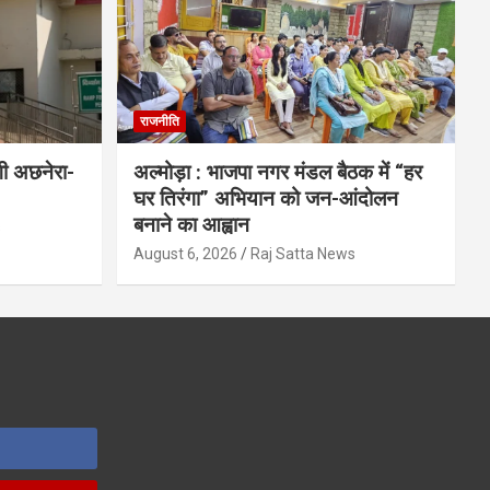
राजनीति
गी अछनेरा-
अल्मोड़ा : भाजपा नगर मंडल बैठक में “हर
घर तिरंगा” अभियान को जन-आंदोलन
बनाने का आह्वान
s
August 6, 2026
Raj Satta News