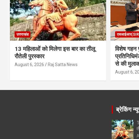
उत्तराखंड
एसआईआर(SIR
13 महिलाओं को मिलेगा इस बार का तीलू
विशेष गहन प
रौतेली पुरस्कार
प्रतिनिधिमं
से की मुला
August 6, 2026
Raj Satta News
August 6, 2
ब्रेकिंग न्य
1
त
A