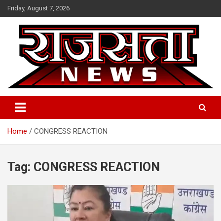
Skip
Friday, August 7, 2026
to
content
Raj Satta News
Home
CONGRESS REACTION
Tag:
CONGRESS REACTION