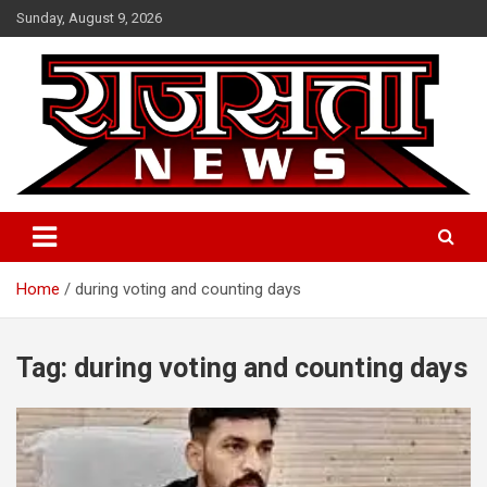
Skip
Sunday, August 9, 2026
to
content
Raj Satta News
Home
during voting and counting days
Tag:
during voting and counting days