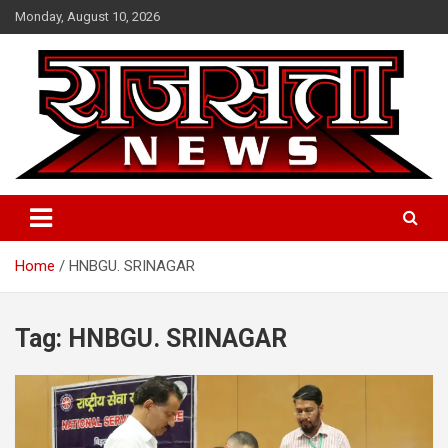
Skip
Monday, August 10, 2026
to
content
Raj Satta News
Home
HNBGU. SRINAGAR
Tag:
HNBGU. SRINAGAR