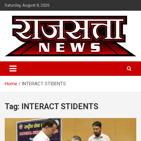
Skip
Saturday, August 8, 2026
to
content
Raj Satta News
Home
INTERACT STIDENTS
Tag:
INTERACT STIDENTS