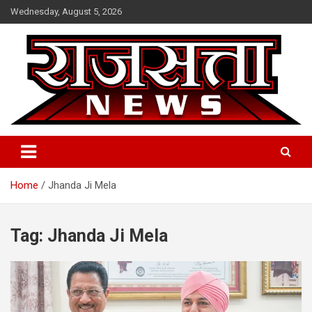
Skip
Wednesday, August 5, 2026
to
content
Raj Satta News
Home
Jhanda Ji Mela
Tag:
Jhanda Ji Mela