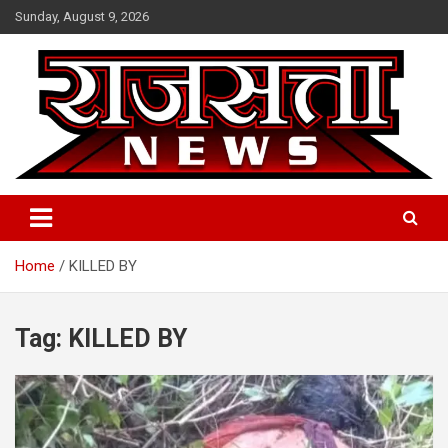
Skip
Sunday, August 9, 2026
to
content
Raj Satta News
Home
KILLED BY
Tag:
KILLED BY