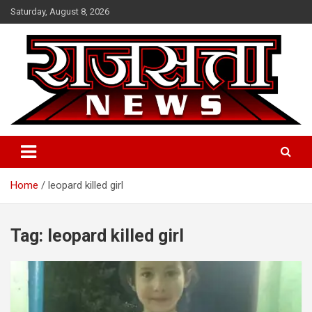
Skip
Saturday, August 8, 2026
to
content
Raj Satta News
Home
leopard killed girl
Tag:
leopard killed girl