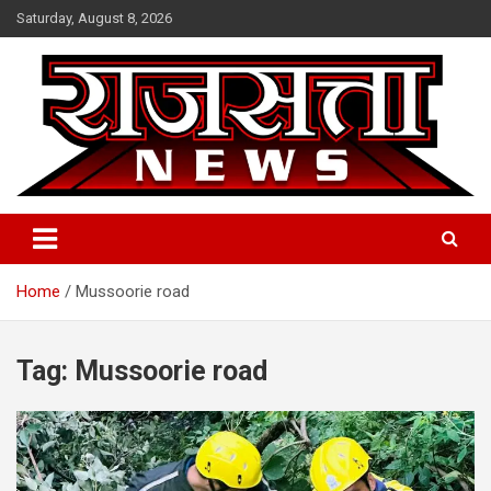
Skip
Saturday, August 8, 2026
to
content
Raj Satta News
Home
Mussoorie road
Tag:
Mussoorie road