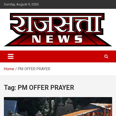
Skip
Sunday, August 9, 2026
to
content
Raj Satta News
Home
PM OFFER PRAYER
Tag:
PM OFFER PRAYER