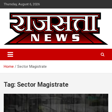
Skip
Thursday, August 6, 2026
to
content
Raj Satta News
Home
Sector Magistrate
Tag:
Sector Magistrate