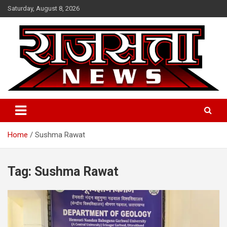
Skip
Saturday, August 8, 2026
to
content
Raj Satta News
Home
Sushma Rawat
Tag:
Sushma Rawat