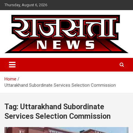
Skip
Thursday, August 6, 2026
to
content
Raj Satta News
Home
Uttarakhand Subordinate Services Selection Commission
Tag:
Uttarakhand Subordinate
Services Selection Commission