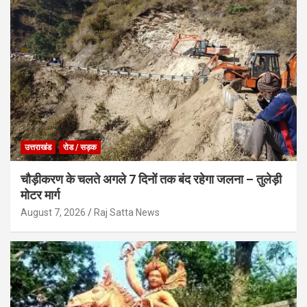
उत्तराखंड
रोड / सड़क
चौड़ीकरण के चलते अगले 7 दिनों तक बंद रहेगा जलना – तुलेड़ी
मोटर मार्ग
August 7, 2026
Raj Satta News