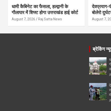
धामी कैबिनेट का फैसला, हल्द्वानी के
देवप्रयाग-प
गौलापार में शिफ्ट होगा उत्तराखंड हाई कोर्ट
बोलेरो दुर्घ
August 7, 2026
Raj Satta News
August 7, 2
ब्रेकिंग न्य
ध
ग
क
A
द
स
म
A