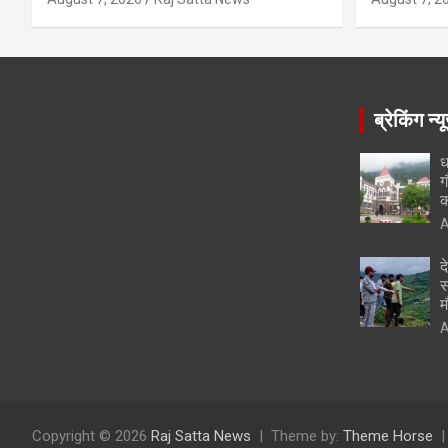
ब्रेकिंग न्य
ध
ग
क
A
द
स
म
A
Copyright © 2026
Raj Satta News
Theme by:
Theme Horse