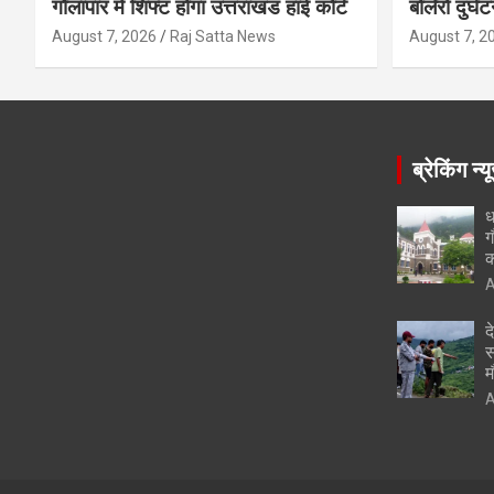
गौलापार में शिफ्ट होगा उत्तराखंड हाई कोर्ट
बोलेरो दुर्घ
August 7, 2026
Raj Satta News
August 7, 2
ब्रेकिंग न्य
ध
ग
क
A
द
स
म
A