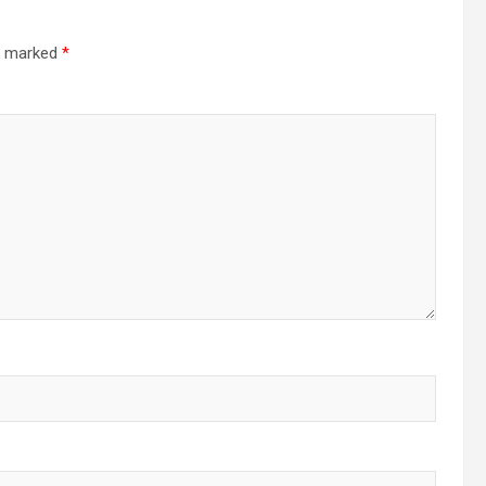
re marked
*