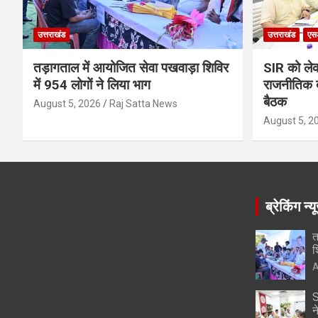
उत्तराखंड
उत्तराखंड
एस
तड़ागताल में आयोजित सेवा पखवाड़ा शिविर
SIR को लेक
में 954 लोगों ने लिया भाग
राजनीतिक द
बैठक
August 5, 2026
Raj Satta News
August 5, 2
ब्रेकिंग न्य
त
श
A
S
न