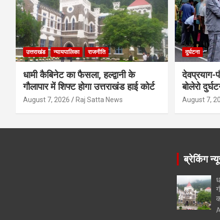
उत्तराखंड
न्यायपालिका
राजनीति
दुर्घटना
धामी कैबिनेट का फैसला, हल्द्वानी के
देवप्रयाग-प
गौलापार में शिफ्ट होगा उत्तराखंड हाई कोर्ट
बोलेरो दुर्घ
August 7, 2026
Raj Satta News
August 7, 2
ब्रेकिंग न्य
ध
ग
क
A