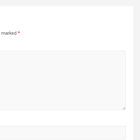
re marked
*