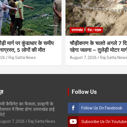
उत्तराखंड
रोड / सड़क
ौड़ी मार्ग पर कुंडाधार के समीप
चौड़ीकरण के चलते अगले 7 दिन
टनाग्रस्त, 5 लोगों की मौत
रहेगा जलना – तुलेड़ी मोटर मार्
026
Raj Satta News
August 7, 2026
Raj Satta New
ूज़
Follow Us
ामी कैबिनेट का फैसला, हल्द्वानी के
Follow Us On Facebook
ौलापार में शिफ्ट होगा उत्तराखंड हाई
ोर्ट
ugust 7, 2026
Raj Satta News
Subscribe Us On Youtube