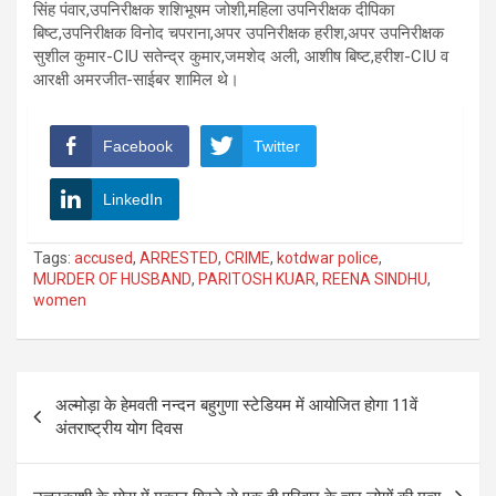
सिंह पंवार,उपनिरीक्षक शशिभूषम जोशी,महिला उपनिरीक्षक दीपिका
बिष्ट,उपनिरीक्षक विनोद चपराना,अपर उपनिरीक्षक हरीश,अपर उपनिरीक्षक
सुशील कुमार-CIU सतेन्द्र कुमार,जमशेद अली, आशीष बिष्ट,हरीश-CIU व
आरक्षी अमरजीत-साईबर शामिल थे।
Facebook
Twitter
LinkedIn
Tags:
accused
,
ARRESTED
,
CRIME
,
kotdwar police
,
MURDER OF HUSBAND
,
PARITOSH KUAR
,
REENA SINDHU
,
women
Post
अल्मोड़ा के हेमवती नन्दन बहुगुणा स्टेडियम में आयोजित होगा 11वें
navigation
अंतराष्ट्रीय योग दिवस