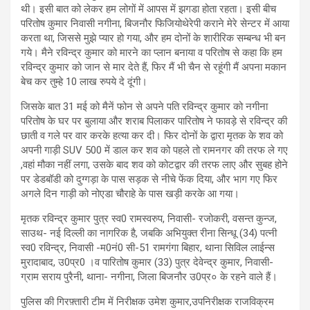
थी। इसी बात को लेकर हम लोगों में आपस में झगडा होता रहता। इसी बीच
परितोष कुमार निवासी नगीना, बिजनौर फिजियोथेरेपी कराने मेरे सेन्टर में आया
करता था, जिससे मुझे प्यार हो गया, और हम दोनों के शारीरिक सम्बन्ध भी बन
गये। मैने रविन्द्र कुमार को मारने का प्लान बनाया व परितोष से कहा कि हम
रविन्द्र कुमार को जान से मार देते हैं, फिर मैं भी चैन से रहूंगी मैं अपना मकान
बेच कर तुम्हे 10 लाख रुपये दे दूंगी।
जिसके बात 31 मई को मैनें फोन से अपने पति रविन्द्र कुमार को नगीना
परितोष के घर पर बुलाया और शराब पिलाकर पारितोष ने फावड़े से रविन्द्र की
छाती व गले पर वार करके हत्या कर दी। फिर दोनों के द्वारा मृतक के शव को
अपनी गाड़ी SUV 500 में डाल कर शव को पहले तो रामनगर की तरफ ले गए
,वहां मौका नहीं लगा, उसके बाद शव को कोटद्वार की तरफ लाए और सुबह होने
पर डेडबॉडी को दुग्गड़ा के पास सड़क से नीचे फेंक दिया, और भाग गए फिर
अगले दिन गाड़ी को नोएडा चौराहे के पास खड़ी करके आ गया।
मृतक रविन्द्र कुमार पुत्र स्व0 रामस्वरुप, निवासी- रजोकरी, वसन्त कुन्ज,
साउथ- नई दिल्ली का नागरिक है, जबकि अभियुक्त रीना सिन्धू (34) पत्नी
स्व0 रविन्द्र, निवासी -म0नं0 सी-51 रामगंगा बिहार, थाना सिविल लाईन्स
मुरादाबाद, उ0प्र0 ।व पारितोष कुमार (33) पुत्र देवेन्द्र कुमार, निवासी-
ग्राम सराय पुरैनी, थाना- नगीना, जिला बिजनौर उ0प्र० के रहने वाले हैं।
पुलिस की गिरफ़्तारी टीम में निरीक्षक उमेश कुमार,उपनिरीक्षक राजविक्रम