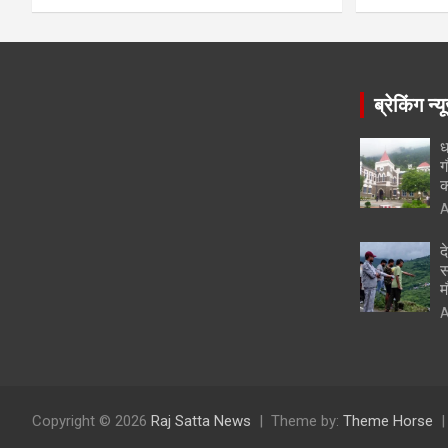
ब्रेकिंग न्य
ध
ग
क
A
द
स
म
A
Copyright © 2026
Raj Satta News
Theme by:
Theme Horse