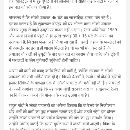
विशाखापट्टनम में हुई दुर्घटना की हालिया जांच सहित कई रिपोर्टों में रेलवे ने
इस बात को स्वीकार किया है।
गौरतलब है कि लोको पायलट 46 घंटे का साप्ताहिक आराम मांग रहे हैं।
इसका मतलब है कि शुक्रवार दोपहर को घर लौटने वाला लोको पायलट
रविवार सुबह से पहले ड्यूटी पर वापस नहीं आएगा। रेलवे अधिनियम 1989
और अन्य नियमों में पहले से ही प्रति सप्ताह 30 + 16 घंटे के आराम का
प्रावधान है, जिसका पालन नहीं किया जा रहा है। हवाई जहाज के पायलटों को
भी आमतौर पर इतना ही आराम मिलता है। वो यह भी मांग कर रहे हैं कि
लगातार दो रातों की ड्यूटी के बाद एक रात का आराम होना चाहिए और ट्रेनों
में पायलटों के लिए बुनियादी सुविधाएँ होनी चाहिए।
आराम की कमी की वजह कर्मचारियों की कमी है, क्योंकि सरकार ने लोको
पायलटों की सभी भर्तियाँ रोक दी हैं। पिछले 4 वर्षों में, रेलवे भर्ती बोर्ड ने दसियों
हज़ार रिक्तियों के बावजूद एक भी लोको पायलट की भर्ती नहीं की है। पायलटों
ने अपनी आशंका जताई कि यह कदम मोदी सरकार द्वारा जान-बूझकर, रेलवे
का निजीकरण करने की योजना के तहत उठाया गया है।
राहुल गांधी ने लोको पायलटों को भरोसा दिलाया कि वो रेलवे के निजीकरण
और भर्ती की कमी का मुद्दा लगातार उठाते रहे हैं और उठाते रहेंगे इस दौरान
उन्होंने लोको पायलटों को पर्याप्त विश्राम की मांग का पूरा समर्थन किया।
उन्होंने उम्मीद जताई कि इससे दुर्घटनाओं में काफी कमी आएगी। विपक्ष के
नेता के तौर पर उन्होंने सरकार के समक्ष उनकी मांगों को उठाने का वादा