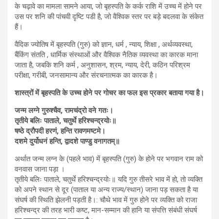
के चढ़ावे का मामला सामने आया, जो बृहस्पति के कर्क राशि में उच्च में होने पर
उस पर शनि की पांचवी दृष्टि पडी है, जो वैश्विक स्तर पर बड़े बदलवा के संकेत
हैं।
वैदिक ज्योतिष में बृहस्पति (गुरु) को ज्ञान, धर्म , न्याय, शिक्षा , अर्थव्यवस्था,
बैंकिंग संतति , धार्मिक संस्थाओं और वैश्विक नैतिक व्यवस्था का कारक माना
जाता है, जबकि शनि कर्म , अनुशासन, श्रम, न्याय, देरी, कठिन परिश्रम
परीक्षा, गरीबी, जनसामान्य और संरचनात्मक का कारक है।
शास्त्रों में बृहस्पति के उच्च होने पर गोचर का फल इस प्रकार बताया गया है।
जन्म लग्ने गुरुश्चैव, रामचंद्रो वने गतः।
तृतीये बलिः पाताले, चतुर्थे हरिश्चन्द्रयोः॥
षष्ठे द्रौपदी हरणं, हन्ति रावणमष्टमे।
दशमे दुर्योधनं हन्ति, द्वादशे पाण्डु वनागतम्॥
अर्थात जन्म लग्न के (पहले भाव) में बृहस्पति (गुरु) के होने पर भगवान राम को
वनवास जाना पड़ा ।
तृतीये बलिः पाताले, चतुर्थे हरिश्चन्द्रयोः॥ यदि गुरु तीसरे भाव में हो, तो व्यक्ति
को अपने स्थान से दूर (पाताल या अन्य राज्य/स्थान) जाना पड़ सकता है या
संघर्ष की स्थिति झेलनी पड़ती है।: चौथे भाव में गुरु होने पर व्यक्ति को राजा
हरिश्चन्द्र की तरह भारी कष्ट, मान-सम्मान की हानि या संपत्ति संबंधी संघर्ष