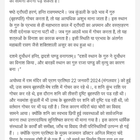
का सामना करना पड़ सकता है।
षष्ठे द्रौपदी हरणं, हन्ति रावणमष्टमे। जब कुंडली के छठे भाव में गुरु
(बृहस्पति) गोचर करता है, तो यह अत्यधिक अशुभ माना जाता है। इस स्थान
के गुरु के प्रभाव से ही महाभारत काल में द्रौपदी का अपमान और वस्त्रहरण
जैसी दर्दनाक घटना घटी थी। जब गुरु आठवें भाव में गोचर करता है, तो यह
शत्रुओं के विनाश का कारक बनता है। इसी स्थिति या प्रभाव के अंतर्गत
महाबली रावण जैसे शक्तिशाली असुर का वध हुआ था।
दशमे दुर्योधनं हन्ति, द्वादशे पाण्डु वनागतम्॥ “दशवें स्थान के गुरु ने दुर्योधन
का विनाश किया , और बारहवें स्थान का गुरु राजा पाण्डु की मृत्यु का कारण
बना ।”
अयोध्या में राम मंदिर की प्राण प्रतिष्ठा 22 जनवरी 2024 (मंगलवार ) को हुई
थी, उस समय बृहस्पति मेष राशि में गोचर कर रहे थे।, व शनि कुंभ राशि पर
गोचर कर रहे थे, इस दौरान शनि की तीसरी दृष्टि बृहस्पति पर पड रही थी।
और नवमांश कुंडली में भी उच्च के बृहस्पति पर शनि की दृष्टि पड रही थी, जो
वर्तमान गोचर पर भी पढ रही है। जिस कारण मंदिरों चंदा चोरी का विवाद
सामने आया। क्योंकि शनि का स्वभाव छिपी हुई व्यवस्थाओं को सार्वजनिक
करना तथा उत्तरदायित्व सुनिश्चित करना भी माना गया है। इस कारण धार्मिक
संस्थाओं के कार्यों की समीक्षा, जाँच या विवाद जैसी परिस्थितियाँ उत्पन्न हो गई
हैं। । क्योंकि प्राण प्रतिष्ठा के मुख्य जजमान डॉक्टर अनिल मिश्रा चंदे
विवाद के प्रमुख दोषी में से एक हैं । जो मुहूर्त का निर्माण किया गया था वह