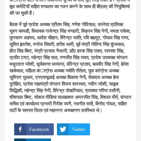
बूथ कमेटियों सहित मण्डलम का गठन करने के साथ ही बीएलए की नियुक्तियां
की जा चुकी हैं।
बैठक में पूर्व प्रदेश अध्यक्ष प्रीतम सिंह, गणेश गोदियाल, उपनेता प्रतिपक्ष
भुवन कापडी, विधायक राजेन्द्र सिंह भण्डारी, विक्रम सिंह नेगी, ममता राकेश,
फुरकान अहमद, आदेश चौहान, विरेन्द्र जाति, रवि बहादुर, गोपाल सिंह राणा,
सुमित हृदयेश, मनोज तिवारी, हरीश धामी, पूर्व मंत्री गोविन्द सिंह कुंजवाल,
हीरा सिंह बिष्ट, मंत्री प्रसाद नैथानी, डॉ0 हरक सिंह रावत, रामयश सिंह,
प्रदीप टम्टा, महेन्द्र सिंह पाल, रणजीत सिंह रावत, प्रदेश उपाध्यक्ष संगठन
मथुरादत्त जोशी, सूर्यकान्त धस्माना, धीरेन्द्र प्रताप, बलवीर सिंह नेगी, हेमेश
खर्कवाल, महिला कंाग्रेस अध्यक्ष ज्योति रौतेला, युवा कांग्रेस अध्यक्ष
सुमित्तर भुल्लर, एनएसयूआई अध्यक्ष विकास नेगी, सेवादल अध्यक्ष हेमा
पुरोहित, प्रदेश महामंत्री संगठन विजय सारस्वत, नवीन जोशी, याकूब
सिद्धिकी, महेन्द्र सिंह नेगी, विरेन्द्र पोखरियाल, प्रवक्ता गरिमा दसौनी,
शीशपाल बिष्ट, सोशल मीडिया सलाहकार अमरजीत सिंह, विशाल मौर्य, संगठन
सचिव एवं कार्यालय प्रभारी गिरीश पपनै, नवनीत सती, विनोद गोयल, सहित
पार्टी के समस्त जिला एवं महानगर अध्यक्षगण उपस्थित थे।
Facebook
Twitter