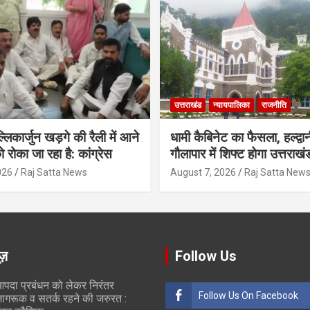
उत्तराखंड
न्यायपालिका
राजनीति
मल्लिकार्जुन खड़गे की रैली में आने
धामी कैबिनेट का फैसला, हल्द्वान
ो रोका जा रहा है: कांग्रेस
गौलापार में शिफ्ट होगा उत्तराखं
026
Raj Satta News
August 7, 2026
Raj Satta New
ूज़
Follow Us
पदा प्रबंधन को लेकर निरंतर
Follow Us On Facebook
ागरूक व सतर्क रहने की जरुरत :