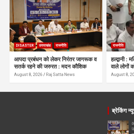
DISASTER
उत्तराखंड
राजनीति
राजनीति
आपदा प्रबंधन को लेकर निरंतर जागरूक व
हल्द्वानी : 
सतर्क रहने की जरुरत : मदन कौशिक
वाले लोगों क
August 8, 2026
Raj Satta News
August 8, 2
ब्रेकिंग न्य
आ
ज