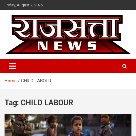
Skip
Friday, August 7, 2026
to
content
Raj Satta News
Home
CHILD LABOUR
Tag:
CHILD LABOUR