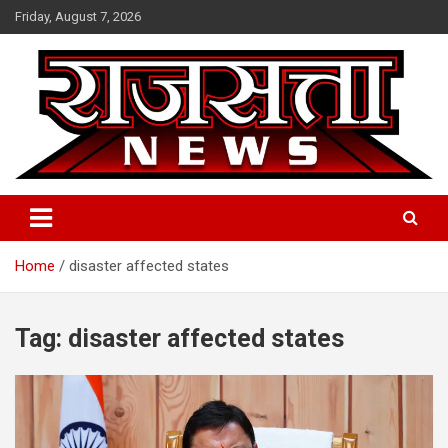
Skip
Friday, August 7, 2026
to
content
Raj Satta News
Home
disaster affected states
Tag:
disaster affected states