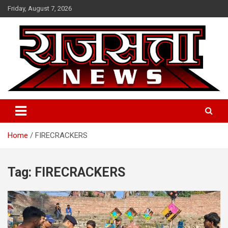
Skip
Friday, August 7, 2026
to
content
Raj Satta News
Home
FIRECRACKERS
Tag:
FIRECRACKERS