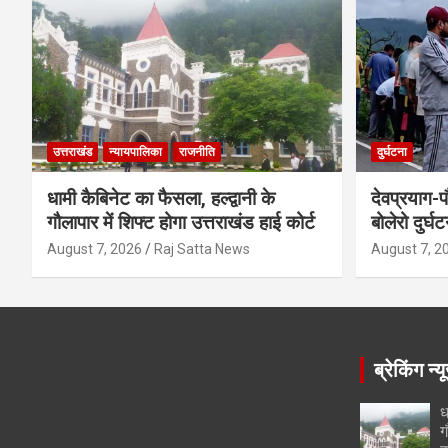
उत्तराखंड
न्यायपालिका
राजनीति
दुर्घटना
धामी कैबिनेट का फैसला, हल्द्वानी के
देवप्रयाग-प
गौलापार में शिफ्ट होगा उत्तराखंड हाई कोर्ट
बोलेरो दुर्घ
August 7, 2026
Raj Satta News
August 7, 2
ब्रेकिंग न्य
ध
ग