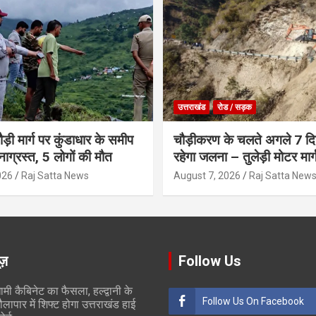
उत्तराखंड
रोड / सड़क
ौड़ी मार्ग पर कुंडाधार के समीप
चौड़ीकरण के चलते अगले 7 दिन
टनाग्रस्त, 5 लोगों की मौत
रहेगा जलना – तुलेड़ी मोटर मार्
026
Raj Satta News
August 7, 2026
Raj Satta New
ूज़
Follow Us
ामी कैबिनेट का फैसला, हल्द्वानी के
Follow Us On Facebook
ौलापार में शिफ्ट होगा उत्तराखंड हाई