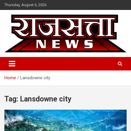
Skip
Thursday, August 6, 2026
to
content
Raj Satta News
Home
Lansdowne city
Tag:
Lansdowne city