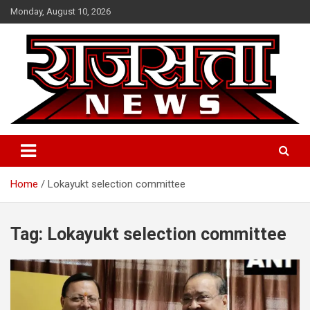
Skip
Monday, August 10, 2026
to
content
Raj Satta News
Home
Lokayukt selection committee
Tag:
Lokayukt selection committee