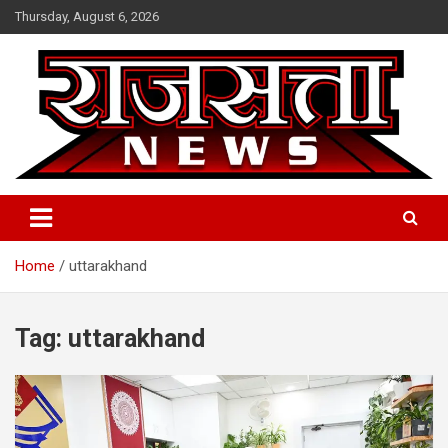
Skip
Thursday, August 6, 2026
to
content
Raj Satta News
Home
uttarakhand
Tag:
uttarakhand