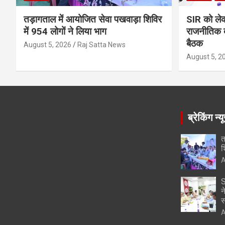
तड़ागताल में आयोजित सेवा पखवाड़ा शिविर
SIR को लेक
में 954 लोगों ने लिया भाग
राजनीतिक द
बैठक
August 5, 2026
Raj Satta News
August 5, 2
ब्रेकिंग न्य
त
श
A
S
न
स
A