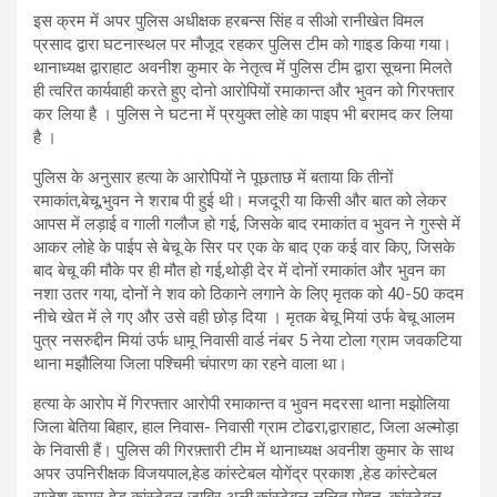
इस क्रम में अपर पुलिस अधीक्षक हरबन्स सिंह व सीओ रानीखेत विमल
प्रसाद द्वारा घटनास्थल पर मौजूद रहकर पुलिस टीम को गाइड किया गया।
थानाध्यक्ष द्वाराहाट अवनीश कुमार के नेतृत्व में पुलिस टीम द्वारा सूचना मिलते
ही त्वरित कार्यवाही करते हुए दोनो आरोपियों रमाकान्त और भुवन को गिरफ्तार
कर लिया है । पुलिस ने घटना में प्रयुक्त लोहे का पाइप भी बरामद कर लिया
है ।
पुलिस के अनुसार हत्या के आरोपियों ने पूछताछ में बताया कि तीनों
रमाकांत,बेचू,भुवन ने शराब पी हुई थी। मजदूरी या किसी और बात को लेकर
आपस में लड़ाई व गाली गलौज हो गई, जिसके बाद रमाकांत व भुवन ने गुस्से में
आकर लोहे के पाईप से बेचू के सिर पर एक के बाद एक कई वार किए, जिसके
बाद बेचू की मौके पर ही मौत हो गई,थोड़ी देर में दोनों रमाकांत और भुवन का
नशा उतर गया, दोनों ने शव को ठिकाने लगाने के लिए मृतक को 40-50 कदम
नीचे खेत में ले गए और उसे वही छोड़ दिया । मृतक बेचू मियां उर्फ बेचू आलम
पुत्र नसरुद्दीन मियां उर्फ धामू निवासी वार्ड नंबर 5 नेया टोला ग्राम जवकटिया
थाना मझौलिया जिला पश्चिमी चंपारण का रहने वाला था।
हत्या के आरोप में गिरफ्तार आरोपी रमाकान्त व भुवन मदरसा थाना मझोलिया
जिला बेतिया बिहार, हाल निवास- निवासी ग्राम टोढरा,द्वाराहाट, जिला अल्मोड़ा
के निवासी हैं। पुलिस की गिरफ़्तारी टीम में थानाध्यक्ष अवनीश कुमार के साथ
अपर उपनिरीक्षक विजयपाल,हेड कांस्टेबल योगेंद्र प्रकाश ,हेड कांस्टेबल
राजेश कुमार हेड कांस्टेबल जाबिर अली,कांस्टेबल ललित मोहन ,कांस्टेबल