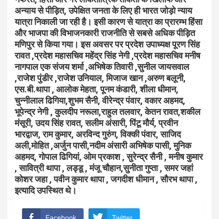
अन्याय से पीड़ित, उपेक्षित जनता के लिए ही भारत जोड़ो न्याय
यात्रा निकाली जा रही है। इसी कारण से यात्रा का प्रारम्भ हिंसा
और भाजपा की विभाजनकारी राजनीति से सबसे अधिक पीड़ित
मणिपुर से किया गया। इस अवसर पर प्रदेश उपाध्यक्ष पूरण सिंह
रावत ,प्रदेश महासचिव महेंद्र सिंह नेगी ,प्रदेश महासचिव मनीष
नागपाल एक संजय शर्मा ,अभिषेक तिवारी ,सुनील जायसवाल
,राजेश पुंडीर ,राजेश उनियाल, मिजाज खान ,अरुण बलूनी,
एस.बी.थापा , आलोक मेहता, पूनम कंडारी, शीला धीमान,
चुन्नीलाल ढिगिया,शुभम सैनी, वीरेन्द्र पंवार, वकार अहमद,
भूपेन्द्र नेगी , कुलदीप नरूला,राहुल तलवार, केतन रावत,शकील
मंसूरी, उदय सिंह रावत, सलीम अंसारी, पिंटू मौर्य, प्रवीन
भारद्वाज, राम कुमार, अरविन्द गुरुंग, विक्की पंवार, साजिद
अली,मोहित ,अर्जुन पासी,नदीम अंसारी अभिषेक पासी, मुनिक
अहमद, गोपाल ढिगियां, ओम प्रकाश , सुरेन्द्र सैनी , मनीष कुमार
, सावित्री थापा , लड्डू , मंजू चौहान,सुनीता गुप्ता , समर जहां
कोशर जहा , पवीन कुमार थापा , जगदीश धीमान , सौरभ थापा ,
इत्यादि उपस्थित थे।
Facebook
Twitter