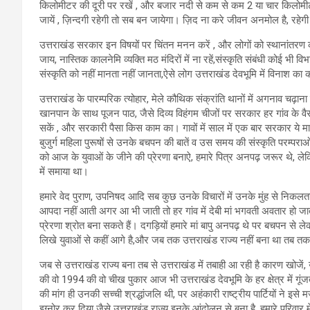
किलोमीटर की दूरी पर रखें , और बजार नदी से कम से कम 2 या चार किलोमीटर दूर
जायें , ज़िन्दगी रहेगी तो सब बन जायेगा। ज़िद ना करे जीवन अनमोल है, रहेग
उत्तराखंड सरकार इन विषयों पर चिंतन मनन करें , और लोगों को स्थानांतरण कर
जाय, नास्तिक कालनेमि व्यक्ति मठ मंदिरों में ना रहें,संस्कृति संबंधी कोई भी व
संस्कृति को नहीं मानता नहीं जानता,ऐसे लोग उत्तराखंड देवभूमि में विनाश का 
उत्तराखंड के पारम्परिक त्योहार, मेले कौथिक संक्रांति थानों में अगनाव चढ़ाना
खानपान के साथ पूजन पाठ, जैसे दिव्य विहंगम चीजों पर सरकार हर गांव के वै
सकें , और सरकारी पैसा किस काम का। गावों में साल में एक बार सरकार ये मान
बुजुर्ग महिला पुरूषों से उनके बचपन की बातें व उस समय की संस्कृति परम्पराओं
को आज के युवाओं के जीने की प्रेरणा बनाऐ, हमारे पित्र अनपढ़ जरूर थे, लेकि
में समाया था।
हमारे वेद पुराण, उपनिषद आदि सब कुछ उनके विचारों में उनके मुंह से निकल
आपदा नहीं आती अगर आ भी जाती तो हर गांव में देबी मां भगवती अवतार हो ज
प्रेरणा श्रोत बना सकते हैं। दगड़ियों हमारे मां बापु अनपढ़ थे पर बचपन से 
लिखे युवाओं से कहीं आगे है,और जब तक उत्तराखंड राज्य नहीं बना था तब त
जब से उत्तराखंड राज्य बना तब से उत्तराखंड में तबाही आ रही है कारण खोजें
की वो 1994 की वो चीख पुकार आज भी उत्तराखंड देवभूमि के हर क्षेत्र में गूंजती
की मांग ही उनकी सच्ची श्रद्धांजलि थी, पर अहंकारी राष्ट्रीय पार्टियों ने
इग्नोर कर दिया जैसे उत्तराखंड राज्य इनके आंदोलन से बना है, हमारे परिवार 