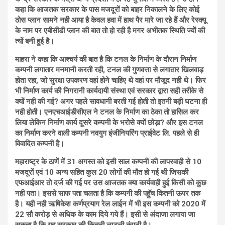
कहा कि आजतक सरकार के पास मजदूरों को बाहर निकालने के लिए कोई
ठोस प्लान सामने नही आया है केवल हवा में हाथ पैर मारे जा रहे हैं और रेस्क्यू
के नाम पर एबीसीडी प्लान की बात तो हो रही है मगर अभीतक स्थिति ज्योें की
त्यों बनी हुई है।
माहरा ने कहा कि आश्चर्य की बात है कि टनल के निर्माण के दौरान निर्माण
कम्पनी लगातार मनमानी करती रही, टनल की गुणवत्ता से लगातार खिलवाड़
होता रहा, जो सुरक्षा उपकरण वहां होने चाहिए थे वहां पर मौजूद नही थे। फिर
भी निर्माण कार्य की निगरानी कार्यदायी संस्था एवं सरकार द्वारा सही तरीके से
क्यों नही की गई? अगर पहले सावधानी बरती गई होती तो इतनी बड़ी घटना ही
नही होती। एनएचआईडीसीएल ने टनल के निर्माण का ठेका तो हासिल कर
लिया लेकिन निर्माण कार्य दूसरे कम्पनी के भरोसे क्यों छोड़ा? और इस टनल
का निर्माण करने वाली कम्पनी नवयुग इंजीनियरिंग प्राईवेट लि. पहले से ही
विवादित कम्पनी है।
महाराष्ट्र के ठाणें में 31 अगस्त को इसी साल कम्पनी की लापरवाही से 10
मजदूरों एवं 10 अन्य सहित कुल 20 लोगों की मौत हो गई थी जिसकी
एफआईआर तो दर्ज की गई पर उस आजतक क्या कार्यवाही हुई किसी को कुछ
नही पता। इससे साफ पता चलता है कि कम्पनी की पहॅुच कितनी ऊपर तक
है। यही नही ऋषिकेश कर्णप्रयाग रेल लाईन में भी इस कम्पनी को 2020 में
22 सौ करोड़ से अधिक के काम दिये गये हैं। इसी से अंदाजा लगाया जा
सकता है कि यह सरकार की कितनी लाडली कंपनी है।