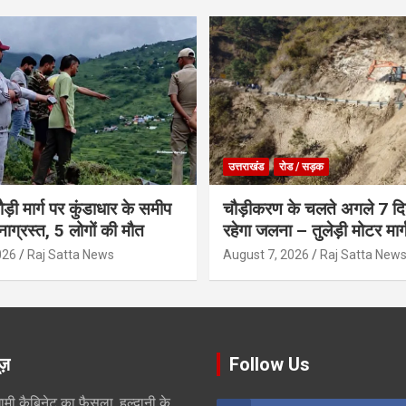
उत्तराखंड
रोड / सड़क
ौड़ी मार्ग पर कुंडाधार के समीप
चौड़ीकरण के चलते अगले 7 दिन
टनाग्रस्त, 5 लोगों की मौत
रहेगा जलना – तुलेड़ी मोटर मार्
026
Raj Satta News
August 7, 2026
Raj Satta New
ूज़
Follow Us
ामी कैबिनेट का फैसला, हल्द्वानी के