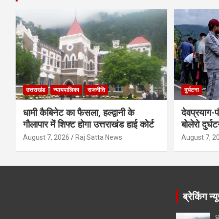
उत्तराखंड
न्यायपालिका
राजनीति
दुर्घटना
धामी कैबिनेट का फैसला, हल्द्वानी के
देवप्रयाग-प
गौलापार में शिफ्ट होगा उत्तराखंड हाई कोर्ट
बोलेरो दुर्घ
August 7, 2026
Raj Satta News
August 7, 2
ब्रेकिंग न्य
ध