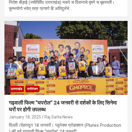
नितेश बौड़ाई (ज्योतिर्विद उत्तराखंड) मकरे च दिवानाचे वृषगे च बृहस्पती।
कुम्भयोगो भवेत् तत्र प्रयागे हि अतिदुर्लभे…
उत्तराखंड
मनोरंजन
गढ़वाली फिल्म “घपरोल” 24 जनवरी से दर्शकों के लिए सिनेमा
घरों पर होगी उपलब्ध
January 18, 2025
Raj Satta News
दिल्ली /देहरादून 18 जनवरी। प्लूनेक्स प्रोडक्शन (Plunex Production
) की नई गढ़वाली फिल्म “घपरोल” 24 जनवरी…