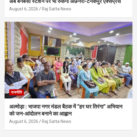
अब बनबसा स्टेशन पर भी रुकेगी अछनेरा-टनकपुर एक्सप्रेस
August 6, 2026
Raj Satta News
राजनीति
अल्मोड़ा : भाजपा नगर मंडल बैठक में “हर घर तिरंगा” अभियान
को जन-आंदोलन बनाने का आह्वान
August 6, 2026
Raj Satta News