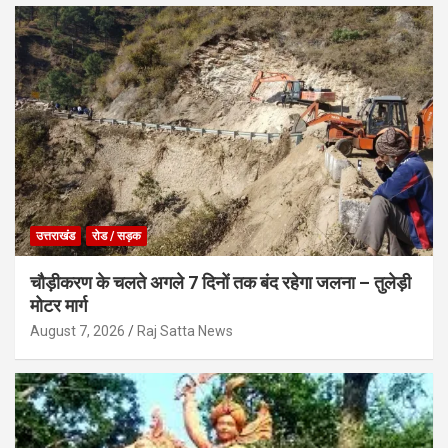
उत्तराखंड
रोड / सड़क
चौड़ीकरण के चलते अगले 7 दिनों तक बंद रहेगा जलना – तुलेड़ी
मोटर मार्ग
August 7, 2026
Raj Satta News