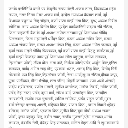
उनके प्रतिनिधि बनने पर केंद्रीय राज्य मंत्री अजय टम्टा, जिलाध्यक्ष महेश
नयाल, नगर निगम मेयर अजय वर्मा, प्रदेश उपाध्यक्ष कैलाश शर्मा, पूर्व
विधायक रघुनाथ सिंह चौहान, दर्जा राज्य मंत्री गंगा बिष्ट, दुग्ध् अध्यक्ष गिरीश
खोलिया, नगर अध्यक्ष विनीत बिष्ट, प्रदेश कार्यकारिणी सदस्य रवि रौतेला,
जिला सहकारी बैंक के पूर्व अध्यक्ष ललित लटवाल,पूर्व जिलाध्यक्ष गोविंद
पिलखवाल, जिला महामंत्री धर्मेद्र बिष्ट, मंडल अध्यक्ष नविन बिष्ट, मंडल
अध्यक्ष संजय बिष्ट, मंडल अध्यक्ष मंगल सिंह, मंडल अध्यक्ष गणेश जलाल, पूर्व
दर्जा राज्य मंत्री गोविंद पिल्खवाल, पूर्व दर्जा राज्य मंत्री बिट्टू कर्नाटक,पूर्व
दर्जा मंत्री सिकंदर पवार,पूर्व जिलाध्यक्ष रमेश बहुगुणा, मनोज सनवाल,
त्रिलोचन जोशी, लीला बोरा, लता पांडे, निर्मला जोशी,पार्षद अर्जुन बिष्ट,हरिश
कनवाल, पार्षद अमित साह मोनू, प्रकाश भट्ट, आनंद सिंह बिष्ट, विनोद गिरी
गोस्वामी, रूप सिंह बिष्ट,त्रिलोचन जोशी, रेखा आर्या,शुभम रौतेला,दीपक कपूर,
पुूनम पालीवाल, मीना भैसोदा, तारा जीना, मोहनी कनवाल, रजा अली अंसारी,
संदीप श्रीवास्तव, रंजीत भंडारी, सुनील कर्नाटक, मनोज तिवारी, नमित जोशी,
पार्षद नेहा टम्टा, पार्षद पूनम वर्मा, सौरभ वर्मा, जगमोहन बिष्ट, जगदीश
नगरकोटी, राजीव राज गुरुरानी, ललित खोलिया ,पार्षद राहुल जोशी,भुवन
वर्मा,नरेन्द्र प्रसाद आगरी, महिपाल बिष्ट, राजन बिष्ट , जगत तिवारी,भूपेंद्र
वल्दिया, मनोज जोशी, प्रकाश बिष्ट,सुनील बिष्ट,युवा मोर्चा अध्यक्ष राजन
जोशी, कृष्ण बहादुर सिंह, दर्शन रावत, राजीव गुरुरानी,प्रेम लटवाल,आनंद
डंगवाल, देवशीष नेगी, देवेंद्र सिंह सत्यपाल, ललित मेहता आदि ने शुभकामनाये